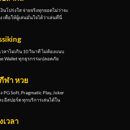
งินโปร่งใส จ่ายจริงทุกยอดไม่ว่าจะ
ให้ผู้เล่นมั่นใจได้ว่าเล่นที่นี่
ssiking
วลาไม่เกิน 10 วินาที ไม่ต้องแนบ
e Wallet ทุกธุรกรรมปลอดภัย
กีฬา หวย
 PG Soft, Pragmatic Play, Joker
อีสปอร์ต ทุกบริการเล่นได้ใน
วงเวลา