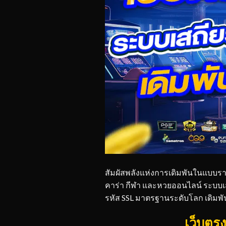
สัมผัสพลังแห่งการเดิมพันในแบบรา
คาร่า กีฬา และหวยออนไลน์ ระบบเส
รหัส SSL มาตรฐานระดับโลก เดิมพันง
เว็บตร