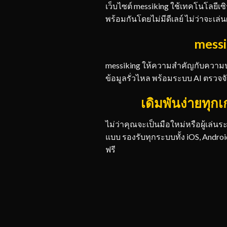
เว็บไซต์ messiking ใช้เทคโนโลยีเซ
พร้อมกันโดยไม่มีดีเลย์ ไม่ว่าจะเล
messi
messiking ให้ความสำคัญกับความปลอ
ข้อมูลรั่วไหล พร้อมระบบ AI ตรวจ
เดิมพันง่ายทุก
ไม่ว่าคุณจะเป็นมือใหม่หรือผู้เล่น
แบบ รองรับทุกระบบทั้ง iOS, Andr
ฟรี