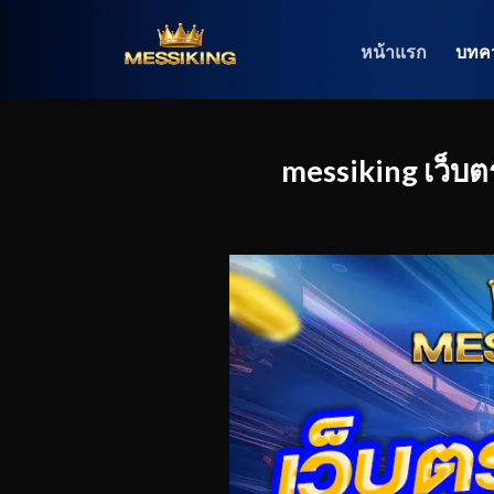
Skip
to
หน้าแรก
บทค
content
messiking เว็บต