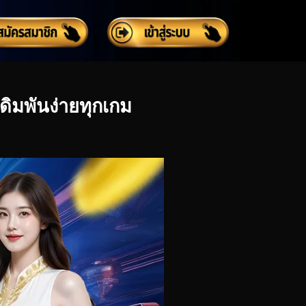
ดิมพันง่ายทุกเกม