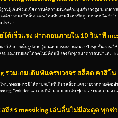
ีฐานผู้เล่นทั่วเอเชีย การันตีความมั่นคงด้วยทุนสำรองสูง ระบบการเ
องค้างถอนหรืออั้นยอด พร้อมทีมงานมืออาชีพดูแลตลอด 24 ชั่วโมง เพื่อ
์จริง ๆ
โต้เร็วแรง ฝากถอนภายใน 10 วินาที me
มาใช้อย่างเต็มรูปแบบ ผู้เล่นสามารถฝากถอนเองได้ทุกขั้นตอน ใช้เ
อบและปรับยอดให้อัตโนมัติทันที รองรับทุกธนาคารชั้นนำและ Tru
ng รวมเกมเดิมพันครบวงจร สล็อต คาสิโน 
หน messiking มีให้ครบจบในที่เดียว สล็อตแตกง่ายจากค่ายดังอย่าง
ming, Evolution และเกมกีฬามากมาย เช่น ฟุตบอล บาสเกตบอล และ
สถียร messiking เล่นลื่นไม่มีสะดุด ทุกช่