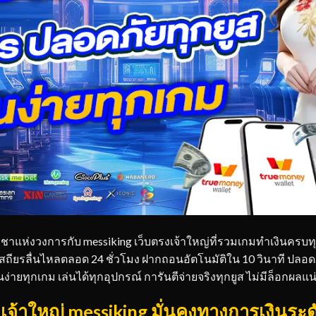
ชาแห่งวงการกับ messiking เว็บตรงเจ้าใหญ่ที่รวมเกมทำเงินครบท
ถียรลื่นไหลตลอด 24 ชั่วโมง ฝากถอนอัตโนมัติใน 10 วินาที ปลอด
่ายทุกเกม เล่นได้ทุกอุปกรณ์ การันตีจ่ายจริงทุกยูส ไม่มีล็อกผลแ
งเจ้าใหญ่ messiking มั่นคงทางการเงินระ