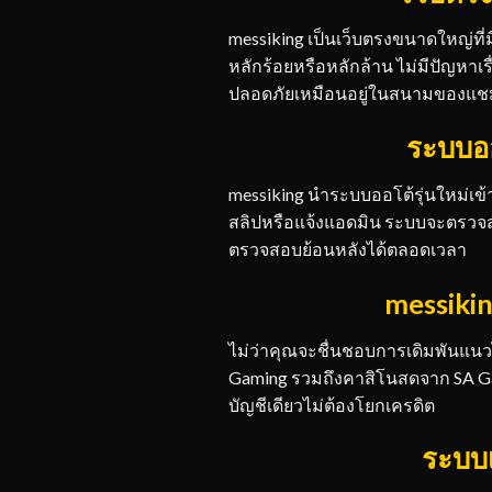
messiking เป็นเว็บตรงขนาดใหญ่ที่ม
หลักร้อยหรือหลักล้าน ไม่มีปัญหาเรื่
ปลอดภัยเหมือนอยู่ในสนามของแชมป
ระบบออ
messiking นำระบบออโต้รุ่นใหม่เข้า
สลิปหรือแจ้งแอดมิน ระบบจะตรวจส
ตรวจสอบย้อนหลังได้ตลอดเวลา
messiki
ไม่ว่าคุณจะชื่นชอบการเดิมพันแนวไ
Gaming รวมถึงคาสิโนสดจาก SA Ga
บัญชีเดียวไม่ต้องโยกเครดิต
ระบบเ